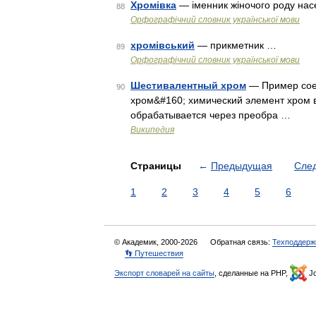
Хромівка
— іменник жіночого роду насе
88
Орфографічний словник української мови
хромівський
— прикметник …
89
Орфографічний словник української мови
Шестивалентный хром
— Пример соед
90
хром&#160; химический элемент хром в
обрабатывается через преобра …
Википедия
Страницы
←
Предыдущая
Сле
1
2
3
4
5
6
© Академик, 2000-2026
Обратная связь:
Техподдерж
👣 Путешествия
Экспорт словарей на сайты
, сделанные на PHP,
Jo