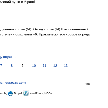
лений пункт в Україні …
инения хрома (VI): Оксид хрома (VI) Шестивалентный
 степени окисления +6. Практически вся хромовая руда
дующая
→
7
8
9
10
11
12
13
ка
,
Реклама на сайте
18+
omla,
Drupal,
WordPress, MODx.