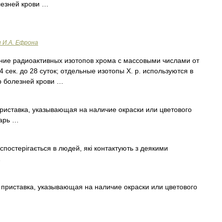
лезней крови …
и И.А. Ефрона
ие радиоактивных изотопов хрома с массовыми числами от
 сек. до 28 суток; отдельные изотопы X. р. используются в
р болезней крови …
иставка, указывающая на наличие окраски или цветового
варь …
 спостерігається в людей, які контактують з деякими
…
 приставка, указывающая на наличие окраски или цветового