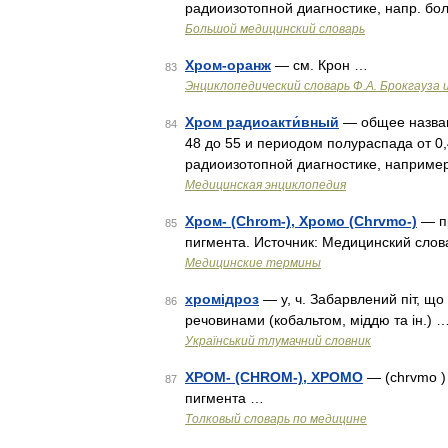
радиоизотопной диагностике, напр. бо
Большой медицинский словарь
Хром-оранж
— см. Крон …
83
Энциклопедический словарь Ф.А. Брокгауза 
Хром радиоакти́вный
— общее назван
84
48 до 55 и периодом полураспада от 0,4
радиоизотопной диагностике, наприме
Медицинская энциклопедия
Хром- (Chrom-), Хромо (Chrvmo-)
— пр
85
пигмента. Источник: Медицинский сло
Медицинские термины
хромідроз
— у, ч. Забарвлений піт, що
86
речовинами (кобальтом, міддю та ін.) 
Український тлумачний словник
ХРОМ- (CHROM-), ХРОМО
— (chrvmo )
87
пигмента …
Толковый словарь по медицине