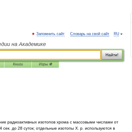
Запомнить сайт
Словарь на свой сайт
RU
едии на Академике
Найти!
Книги
Игры ⚽
ие радиоактивных изотопов хрома с массовыми числами от
 сек. до 28 суток; отдельные изотопы X. р. используются в