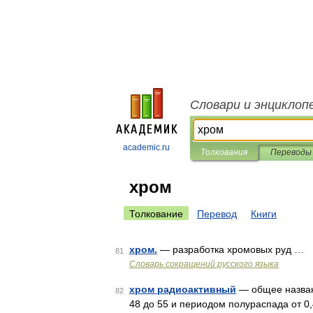
Словари и энциклоп
academic.ru
Толкования
Переводы
хром
Толкование
Перевод
Книги
хром.
— разработка хромовых руд …
81
Словарь сокращений русского языка
хром радиоактивный
— общее назван
82
48 до 55 и периодом полураспада от 0,4